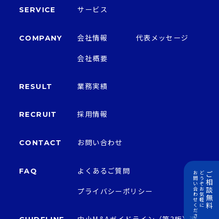
サービス
SERVICE
会社情報
代表メッセージ
COMPANY
会社概要
業務実績
RESULT
採用情報
RECRUIT
お問い合わせ
CONTACT
よくあるご質問
FAQ
ご
お
ど
問
う
相
い
ぞ
談
合
お
プライバシーポリシー
わ
気
無
せ
軽
料
く
に
だ
さ
中小M&Aガイドライン（第3版）遵